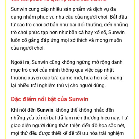
Sunwin cung cấp nhiều sản phẩm và dịch vụ đa
dạng nhằm phục vụ nhu cầu của người chơi. Bắt đầu
từ các trò chơi cơ bản như bài đổi thưởng, đến những
trò chơi phức tạp hơn như bắn cá hay xổ số, Sunwin
luôn cố gắng đáp ứng mọi sở thích và mong muốn
của người chơi.
Ngoài ra, Sunwin cũng không ngừng mở rộng danh
mục trò chơi của mình thông qua việc cập nhật
thường xuyên các tựa game mới, hứa hẹn sẽ mang
lại nhiều trải nghiệm thú vị cho người dùng.
Đặc điểm nổi bật của Sunwin
Khi nói đến
Sunwin
, không thể không nhắc đến
những yếu tố nổi bật đã làm nên thương hiệu này. Từ
giao diện người dùng thân thiện đến đồ họa sắc nét,
mọi thứ đều được thiết kế để tối ưu hóa trải nghiệm