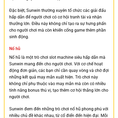
Đặc biệt, Sunwin thường xuyên tổ chức các giải đấu
hấp dẫn để người chơi có cơ hội tranh tài và nhận
thưởng lớn. Điều này không chỉ tạo ra sự hưng phấn
cho người chơi mà còn khiến cổng game thêm phần
sinh động.
Nổ hũ
Nổ hũ là một trò chơi slot machine siêu hấp dẫn mà
Sunwin mang đến cho người chơi. Với cơ chế hoạt
động đơn giản, các bạn chỉ cần quay vòng và chờ đợi
những kết quả may mắn xuất hiện. Trò chơi này
không chỉ phụ thuộc vào may mắn mà còn có nhiều
tính năng bonus thú vị, tạo thêm cơ hội thắng lớn cho
người chơi.
Sunwin đem đến những trò chơi nổ hũ phong phú với
nhiều chủ đề khác nhau, từ cổ điển đến hiện đại. Mỗi