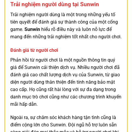
Trải nghiệm người dùng tại Sunwin
Trải nghiệm người dùng là một trong những yếu tố
tiên quyết để đánh giá sự thành công của một cổng
game.
Sunwin
hiểu rõ điều này và luôn nỗ lực để
mang đến những trải nghiệm tốt nhất cho người chơi.
Đánh giá từ người chơi
Phản hồi từ người chơi là một nguồn thông tin quý
giá để Sunwin cải thiện dịch vụ. Nhiều người chơi đã
đánh giá cao chất lượng dịch vụ của Sunwin, từ giao
diện người dùng thân thiện đến tính năng bảo mật
cao cấp. Họ cũng rất hài lòng với sự đa dạng trong
danh mục trò chơi cũng như các chương trình khuyến
mãi hấp dẫn.
Ngoài ra, sự chăm sóc khách hàng tận tình cũng là
điểm cộng lớn cho Sunwin. Đội ngũ hỗ trợ luôn sẵn