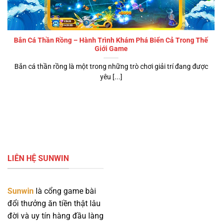
Bắn Cá Thần Rồng – Hành Trình Khám Phá Biển Cả Trong Thế
Giới Game
Bắn cá thần rồng là một trong những trò chơi giải trí đang được
yêu [...]
LIÊN HỆ SUNWIN
Sunwin
là cổng game bài
đổi thưởng ăn tiền thật lâu
đời và uy tín hàng đầu làng