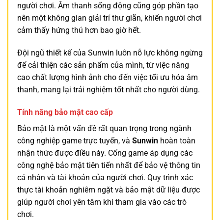
người chơi. Âm thanh sống động cũng góp phần tạo
nên một không gian giải trí thư giãn, khiến người chơi
cảm thấy hứng thú hơn bao giờ hết.
Đội ngũ thiết kế của Sunwin luôn nỗ lực không ngừng
để cải thiện các sản phẩm của mình, từ việc nâng
cao chất lượng hình ảnh cho đến việc tối ưu hóa âm
thanh, mang lại trải nghiệm tốt nhất cho người dùng.
Tính năng bảo mật cao cấp
Bảo mật là một vấn đề rất quan trọng trong ngành
công nghiệp game trực tuyến, và
Sunwin
hoàn toàn
nhận thức được điều này. Cổng game áp dụng các
công nghệ bảo mật tiên tiến nhất để bảo vệ thông tin
cá nhân và tài khoản của người chơi. Quy trình xác
thực tài khoản nghiêm ngặt và bảo mật dữ liệu được
giúp người chơi yên tâm khi tham gia vào các trò
chơi.