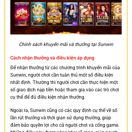
Chính sách khuyến mãi và thưởng tại Sunwin
Cách nhận thưởng và điều kiện áp dụng
Để nhận thưởng từ các chương trình khuyến mãi của
Sunwin, người chơi cần tuân thủ một số điều kiện
nhất định. Thường thì người chơi cần thực hiện một
số giao dịch nạp tiền hoặc tham gia vào các trò chơi
cụ thể để đủ điều kiện nhận thưởng.
Ngoài ra, Sunwin cũng có các quy định cụ thể về số
lần rút thưởng và thời gian sử dụng thưởng, giúp
đảm bảo quyền lợi cho cả người chơi và cổng game.