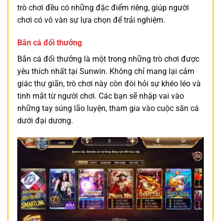
trò chơi đều có những đặc điểm riêng, giúp người
chơi có vô vàn sự lựa chọn để trải nghiệm.
Bắn cá đổi thưởng
Bắn cá đổi thưởng là một trong những trò chơi được
yêu thích nhất tại Sunwin. Không chỉ mang lại cảm
giác thư giãn, trò chơi này còn đòi hỏi sự khéo léo và
tinh mắt từ người chơi. Các bạn sẽ nhập vai vào
những tay súng lão luyện, tham gia vào cuộc săn cá
dưới đại dương.