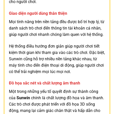
cho người chơi.
Giao diện người dùng thân thiện
Mọi tính năng trên nền tảng đều được bố trí hợp lý, từ
danh sách trò chơi đến thông tin tài khoản cá nhân,
giúp người chơi nhanh chóng làm quen với hệ thống.
Hệ thống điều hướng đơn giản giúp người chơi tiết
kiệm thời gian khi tham gia vào các trò chơi. Đặc biệt,
Sunwin cũng hỗ trợ nhiều nền tảng khác nhau, từ
máy tính cho đến điện thoại di động, giúp người chơi
có thể trải nghiệm mọi lúc mọi nơi.
Đồ họa sắc nét và chất lượng âm thanh
Một trong những yếu tố quyết định sự thành công
của
Sunwin
chính là chất lượng đồ họa và âm thanh.
Các trò chơi được phát triển với đồ họa 3D sống
động, mang lại cảm giác chân thật và hấp dẫn cho